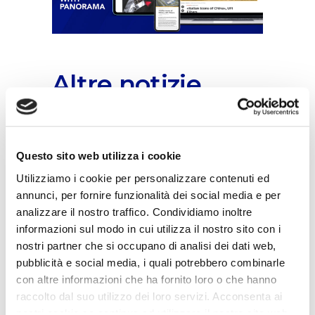
Altre notizie
Questo sito web utilizza i cookie
Utilizziamo i cookie per personalizzare contenuti ed
annunci, per fornire funzionalità dei social media e per
analizzare il nostro traffico. Condividiamo inoltre
Il Gruppo UFI entra a far parte del network
informazioni sul modo in cui utilizza il nostro sito con i
GROUPAUTO International (GAI)
nostri partner che si occupano di analisi dei dati web,
07/07/2026
pubblicità e social media, i quali potrebbero combinarle
con altre informazioni che ha fornito loro o che hanno
raccolto dal suo utilizzo dei loro servizi. Acconsenta ai
nostri cookie se continua ad utilizzare il nostro sito web.