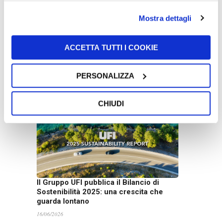
Mostra dettagli
ACCETTA TUTTI I COOKIE
UFI rinnova la partnership con John
Newell per il Goodyear FIA European
Truck Racing Championship 2026
PERSONALIZZA
22/06/2026
CHIUDI
Il Gruppo UFI pubblica il Bilancio di
Sostenibilità 2025: una crescita che
guarda lontano
16/06/2026