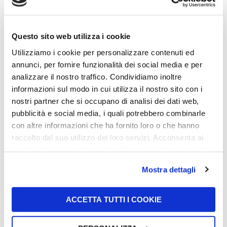
Questo sito web utilizza i cookie
Utilizziamo i cookie per personalizzare contenuti ed
annunci, per fornire funzionalità dei social media e per
analizzare il nostro traffico. Condividiamo inoltre
informazioni sul modo in cui utilizza il nostro sito con i
nostri partner che si occupano di analisi dei dati web,
10 Giu 2026
pubblicità e social media, i quali potrebbero combinarle
UFI Filters sostiene Harry
con altre informazioni che ha fornito loro o che hanno
King nelle gare di
raccolto dal suo utilizzo dei loro servizi. Acconsenta ai
endurance internazionali
nostri cookie se continua ad utilizzare il nostro sito web.
in Europa e negli Stati
Uniti
Mostra dettagli
UFI rinnova il proprio sostegno al pilota
britannico Harry King per la
ACCETTA TUTTI I COOKIE
Leggi tutto