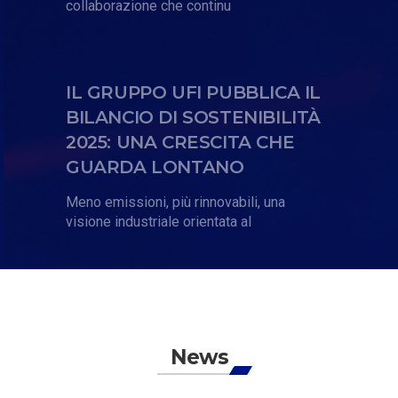
collaborazione che continu
IL GRUPPO UFI PUBBLICA IL
BILANCIO DI SOSTENIBILITÀ
2025: UNA CRESCITA CHE
GUARDA LONTANO
Meno emissioni, più rinnovabili, una
visione industriale orientata al
News