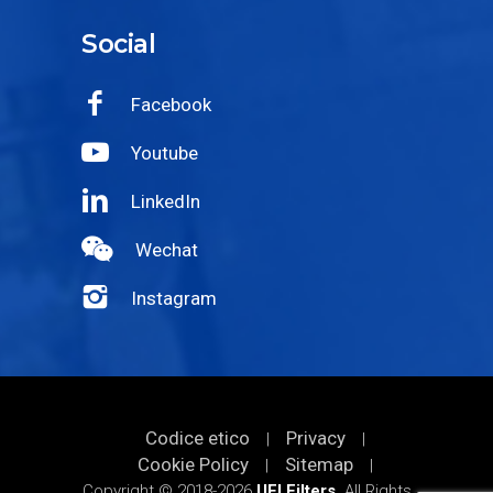
Social
Facebook
Youtube
LinkedIn
Wechat
Instagram
Codice etico
Privacy
|
|
Cookie Policy
Sitemap
|
|
Copyright © 2018-2026
UFI Filters
. All Rights