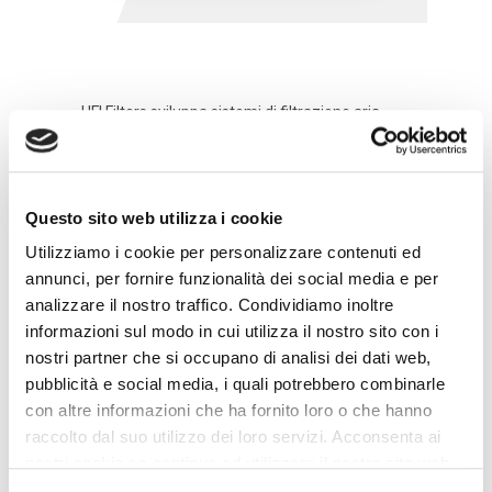
UFI Filters sviluppa sistemi di filtrazione aria
avanzati per il mercato del Primo
Equipaggiamento. Obiettivo è il contenimento
degli ingombri e della rumorosità, traguardi che
riusciamo a raggiungere grazie a studi
Questo sito web utilizza i cookie
fluidodinamici, a test effettuati nei nostri
Utilizziamo i cookie per personalizzare contenuti ed
laboratori di ricerca che ricreano le reali
annunci, per fornire funzionalità dei social media e per
condizioni di utilizzo del filtro stesso e alla
analizzare il nostro traffico. Condividiamo inoltre
collaborazione ingegneristica con i nostri
informazioni sul modo in cui utilizza il nostro sito con i
Clienti.
nostri partner che si occupano di analisi dei dati web,
I sistemi filtranti UFI Filters garantiscono:
pubblicità e social media, i quali potrebbero combinarle
con altre informazioni che ha fornito loro o che hanno
– Distribuzione costante del flusso d’aria
raccolto dal suo utilizzo dei loro servizi. Acconsenta ai
all’interno del modulo;
nostri cookie se continua ad utilizzare il nostro sito web.
– Eliminazione delle molecole d’acqua grazie