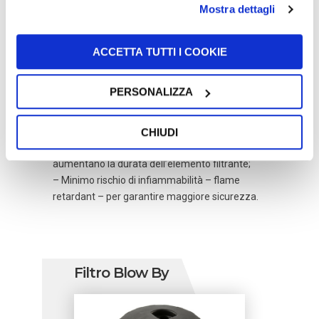
alla forza centrifuga prodotta all’interno del
Mostra dettagli
modulo;
– La filtrazione delle particelle più piccole, che
rimangono intrappolate nel pre-filtro e nel
ACCETTA TUTTI I COOKIE
media filtrante;
– Sistemi filtranti completi e integrati con
PERSONALIZZA
sistemi di insonorizzazione;
–
FormulaUFI.Extreme
, un media filtrante
sintetico al 100% arricchito con additivi che
CHIUDI
garantiscono l’impermeabilità del filtro e
aumentano la durata dell’elemento filtrante;
– Minimo rischio di infiammabilità – flame
retardant – per garantire maggiore sicurezza.
Filtro Blow By