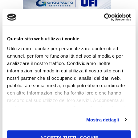
Questo sito web utilizza i cookie
Il Gruppo UFI entra a far parte del network
GROUPAUTO International (GAI)
Utilizziamo i cookie per personalizzare contenuti ed
07/07/2026
annunci, per fornire funzionalità dei social media e per
analizzare il nostro traffico. Condividiamo inoltre
informazioni sul modo in cui utilizza il nostro sito con i
nostri partner che si occupano di analisi dei dati web,
pubblicità e social media, i quali potrebbero combinarle
con altre informazioni che ha fornito loro o che hanno
raccolto dal suo utilizzo dei loro servizi. Acconsenta ai
nostri cookie se continua ad utilizzare il nostro sito web.
UFI rinnova la partnership con John
Newell per il Goodyear FIA European
Mostra dettagli
Truck Racing Championship 2026
22/06/2026
ACCETTA TUTTI I COOKIE