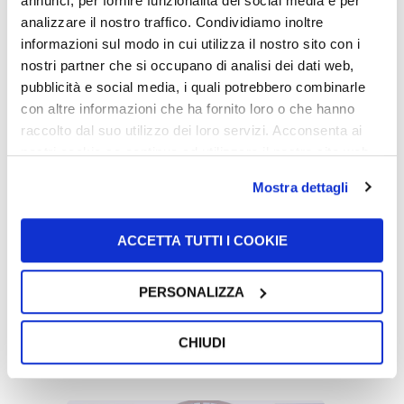
annunci, per fornire funzionalità dei social media e per
analizzare il nostro traffico. Condividiamo inoltre
informazioni sul modo in cui utilizza il nostro sito con i
UFI Filters sostiene Harry King nelle gare
nostri partner che si occupano di analisi dei dati web,
di endurance internazionali in Europa e
pubblicità e social media, i quali potrebbero combinarle
negli Stati Uniti
con altre informazioni che ha fornito loro o che hanno
10/06/2026
raccolto dal suo utilizzo dei loro servizi. Acconsenta ai
nostri cookie se continua ad utilizzare il nostro sito web.
Mostra dettagli
ACCETTA TUTTI I COOKIE
PERSONALIZZA
Il nostro Presidente, Giorgio Girondi è
stato nominato Cavaliere del Lavoro dal
Presidente della Repubblica Italiana
CHIUDI
Sergio Mattarella
29/05/2026