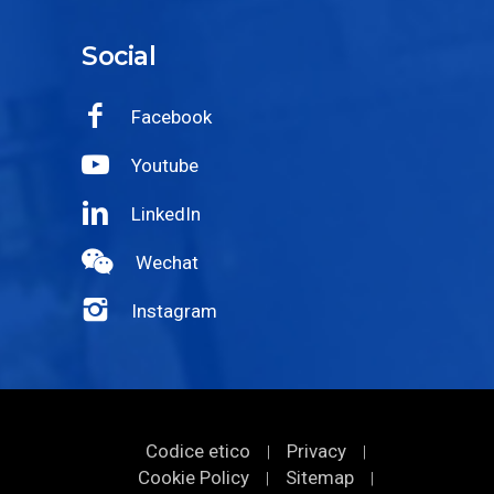
Social
Facebook
Youtube
LinkedIn
Wechat
Instagram
Codice etico
Privacy
|
|
Cookie Policy
Sitemap
|
|