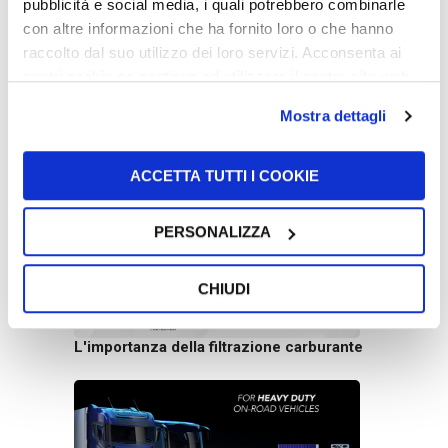
pubblicità e social media, i quali potrebbero combinarle
con altre informazioni che ha fornito loro o che hanno
raccolto dal suo utilizzo dei loro servizi. Acconsenta ai
nostri cookie se continua ad utilizzare il nostro sito web.
Mostra dettagli
Scambiatori di calore UFI Filters
equipaggiamti come OE per gli e-motors
di Renault e Nissan
ACCETTA TUTTI I COOKIE
PERSONALIZZA
CHIUDI
L'importanza della filtrazione carburante