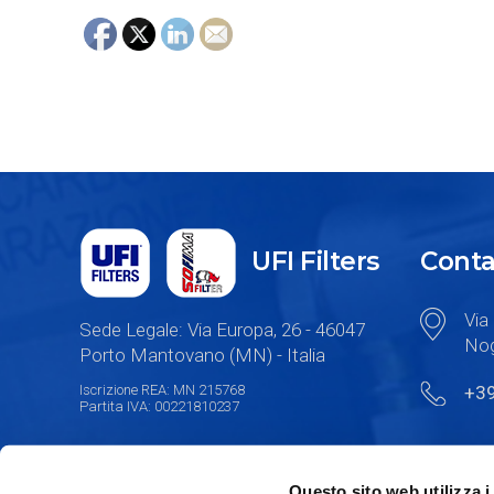
UFI Filters
Conta
Via 
Sede Legale: Via Europa, 26 - 46047
Nog
Porto Mantovano (MN) - Italia
Iscrizione REA: MN 215768
+3
Partita IVA: 00221810237
Questo sito web utilizza i