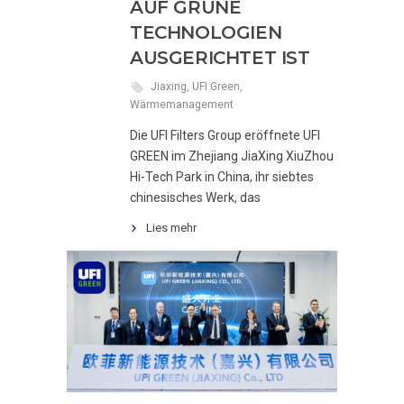
AUF GRÜNE
TECHNOLOGIEN
AUSGERICHTET IST
Jiaxing
,
UFI Green
,
Wärmemanagement
Die UFI Filters Group eröffnete UFI
GREEN im Zhejiang JiaXing XiuZhou
Hi-Tech Park in China, ihr siebtes
chinesisches Werk, das
Lies mehr