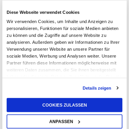
Diese Webseite verwendet Cookies
Wir verwenden Cookies, um Inhalte und Anzeigen zu
DIE SIEBEN
personalisieren, Funktionen für soziale Medien anbieten
18
PRODUKTLINIEN UFI
zu können und die Zugriffe auf unsere Website zu
Mai
analysieren. Außerdem geben wir Informationen zu Ihrer
THERMAL
Verwendung unserer Website an unsere Partner für
MANAGEMENT
soziale Medien, Werbung und Analysen weiter. Unsere
thermal management
,
Partner führen diese Informationen möglicherweise mit
Wärmemanagement
weiteren Daten zusammen, die Sie ihnen bereitgestellt
haben oder die sie im Rahmen Ihrer Nutzung der Dienste
Das Wärmemanagement, eins UFI
Filters Fachgebiete! UFI Filters Group
gesammelt haben.
Details zeigen
produziert seit 2010 Aluminium-
Wärmetauscher mit
Vakuumlöttechnologie. UFI Filters
COOKIES ZULASSEN
bietet derzeit ein komplettes
Lies mehr
ANPASSEN