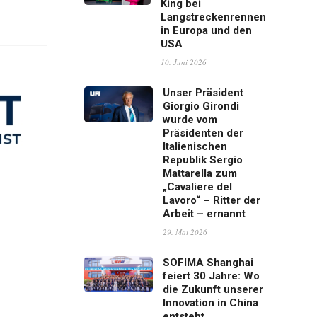
King bei
Langstreckenrennen
in Europa und den
USA
10. Juni 2026
Unser Präsident
Giorgio Girondi
wurde vom
Präsidenten der
Italienischen
Republik Sergio
Mattarella zum
„Cavaliere del
Lavoro“ – Ritter der
Arbeit – ernannt
29. Mai 2026
SOFIMA Shanghai
feiert 30 Jahre: Wo
die Zukunft unserer
Innovation in China
entsteht