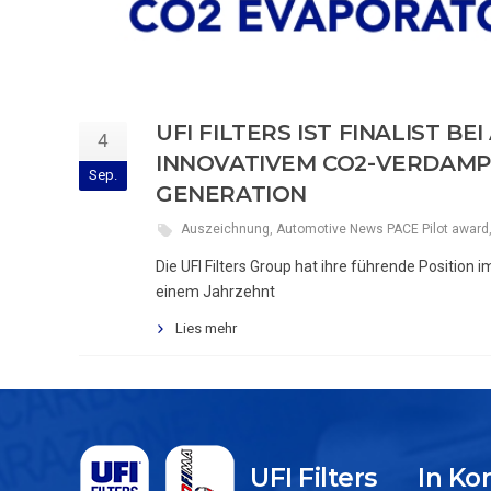
UFI FILTERS IST FINALIST B
4
INNOVATIVEM CO2-VERDAMP
Sep.
GENERATION
Auszeichnung
,
Automotive News PACE Pilot award
Die UFI Filters Group hat ihre führende Positio
einem Jahrzehnt
Lies mehr
UFI Filters
In K