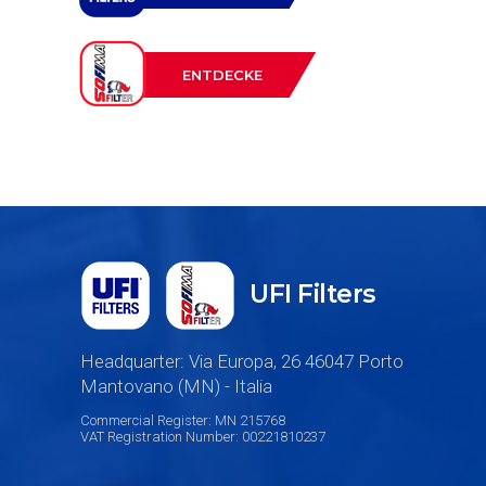
ENTDECKE
UFI Filters
Headquarter: Via Europa, 26 46047 Porto
Mantovano (MN) - Italia
Commercial Register: MN 215768
VAT Registration Number: 00221810237