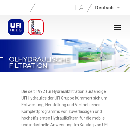
Suchen
Deutsch
nach:
ÖLHYDRAULISCHE
FILTRATION
Die seit 1992 für
Hydraulikfiltration
zuständige
UFI Hydraulics
der UFI Gruppe kümmert sich um
Entwicklung, Herstellung und Vertrieb eines
Komplettprogramms von
zuverlässigen und
hocheffizienten Hydraulikfiltern für die mobile
und industrielle Anwendung
.
Im Katalog
von
UFI