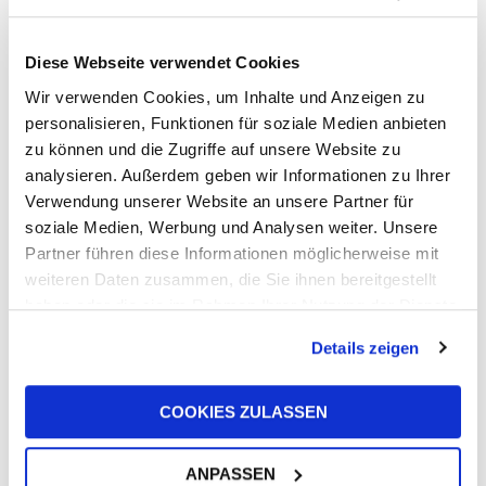
Stationary
Diese Webseite verwendet Cookies
Wir verwenden Cookies, um Inhalte und Anzeigen zu
personalisieren, Funktionen für soziale Medien anbieten
zu können und die Zugriffe auf unsere Website zu
analysieren. Außerdem geben wir Informationen zu Ihrer
Verwendung unserer Website an unsere Partner für
soziale Medien, Werbung und Analysen weiter. Unsere
Partner führen diese Informationen möglicherweise mit
weiteren Daten zusammen, die Sie ihnen bereitgestellt
STATIONARY – Filterlösungen
für stationäre,
haben oder die sie im Rahmen Ihrer Nutzung der Dienste
hydraulische Anwendungen
.
gesammelt haben.
Details zeigen
In den vergangenen 25 Jahren konnte die
Hydraulikabteilung der UFI Gruppe ihren
COOKIES ZULASSEN
hervorragenden Ruf erfolgreich ausarbeiten –
und zwar nicht nur im Fahrzeugsektor, sondern
auch in den Bereichen CNC-Maschinen,
ANPASSEN