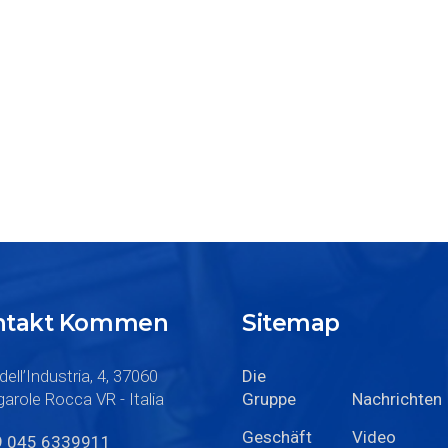
ontakt Kommen
Sitemap
dell’Industria, 4, 37060
Die
arole Rocca VR - Italia
Gruppe
Nachrichten
Geschäft
Video
9 045 6339911