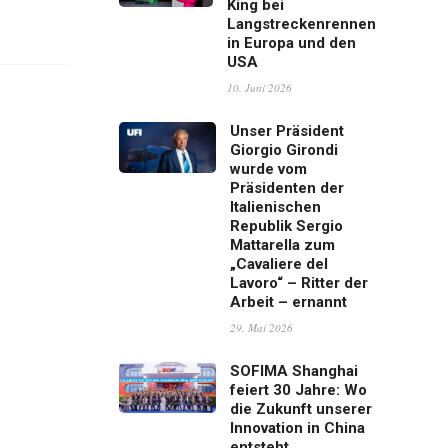
King bei
Langstreckenrennen
in Europa und den
USA
10. Juni 2026
Unser Präsident
Giorgio Girondi
wurde vom
Präsidenten der
Italienischen
Republik Sergio
Mattarella zum
„Cavaliere del
Lavoro“ – Ritter der
Arbeit – ernannt
29. Mai 2026
SOFIMA Shanghai
feiert 30 Jahre: Wo
die Zukunft unserer
Innovation in China
entsteht