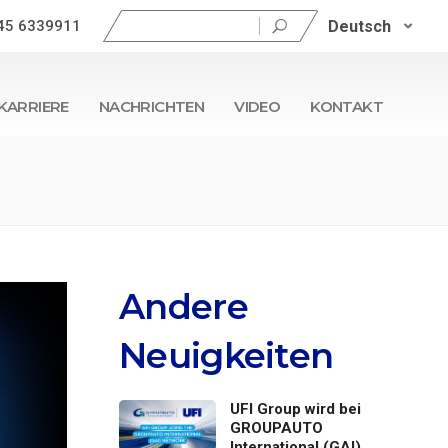
Suchen
Deutsch
45 6339911
nach:
KARRIERE
NACHRICHTEN
VIDEO
KONTAKT
Andere
Neuigkeiten
UFI Group wird bei
GROUPAUTO
International (GAI)