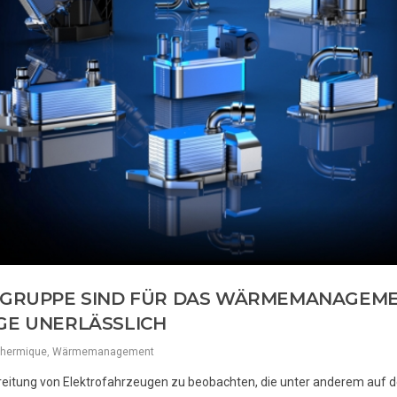
I-GRUPPE SIND FÜR DAS WÄRMEMANAGEM
GE UNERLÄSSLICH
thermique
,
Wärmemanagement
reitung von Elektrofahrzeugen zu beobachten, die unter anderem auf 