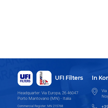
UFI Filters
In K
Via 
Headquarter: Via Europa, 26 46047
Nog
Porto Mantovano (MN) - Italia
Commercial Register: MN 215768
+3