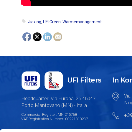
Jiaxing
,
UFI Green
,
Wärmemanagement
UFI Filters
In K
Via 
Headquarter: Via Europa, 26 46047
Nog
Porto Mantovano (MN) - Italia
Commercial Register: MN 215768
+3
VAT Registration Number: 00221810237