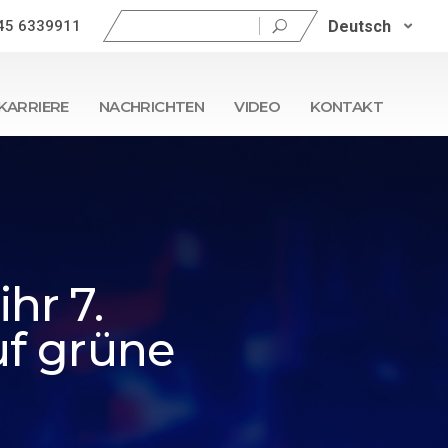
Suchen
Deutsch
45 6339911
nach:
KARRIERE
NACHRICHTEN
VIDEO
KONTAKT
hr 7.
uf grüne