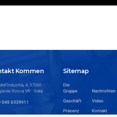
ontakt Kommen
Sitemap
dell’Industria, 4, 37060
Die
arole Rocca VR - Italia
Gruppe
Nachrichten
Geschäft
Video
9 045 6339911
Präsenz
Kontakt