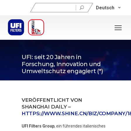
Suchen
Deutsch
nach:
28. November 2018
UFI: seit 20 Jahren in
Forschung, Innovation und
Umweltschutz engagiert (*)
VERÖFFENTLICHT VON
SHANGHAI DAILY –
HTTPS://WWW.SHINE.CN/BIZ/COMPANY/18
UFI Filters Group
, ein führendes italienisches