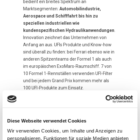
bedient ein breites Spektrum an
Marktsegmenten:
Automobilindustrie,
Aerospace und Schifffahrt bis hin zu
speziellen industriellen wie
kundenspezifischen Hydraulikanwendungen
.
Innovation zeichnet das Unternehmen von
Anfang an aus. UFIs Produkte und Know-how
sind überall zu finden: bei Ferrari ebenso wie in
anderen Spitzenteams der Formel 1 als auch
im europäischen ExoMars-Raumschiff. 7 von
10 Formel 1-Rennställen verwenden UFI-Filter
und bei jedem Grand Prix kommen mehr als
100 UFI-Produkte zum Einsatz.
UFI liefert
jegliche Art von Luft-, Öl-,
Kraftstoff-, Innenraum-, Hydraulik
– und
Kühlmittelfiltern
sowie
Thermomanagement
-
Systeme für die Automobilbranche und erfüllt
Diese Webseite verwendet Cookies
die Anforderungen nahezu aller Auto- und
Wir verwenden Cookies, um Inhalte und Anzeigen zu
Motorradhersteller. Das gilt gleichermaßen für
personalisieren, Funktionen für soziale Medien anbieten