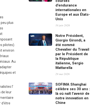
courses
d’endurance
internationales en
Europe et aux États-
res
Unis
n peu plus
10 juin 2026
pes
it
Notre Président,
omposant
Giorgio Girondi, a
été nommé
s pilotes).
Chevalier du Travail
it environ
par le Président de
ériaux
la République
péciaux. Au
italienne, Sergio
’adapter
Mattarella
 équipes et
29 mai 2026
SOFIMA Shanghai
nalistes l’
célèbre ses 30 ans :
n de leur
là où naît l’avenir de
émentaire
notre innovation en
Chine
 d’être