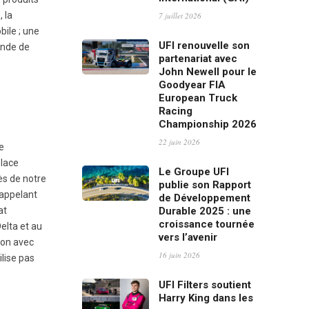
 la
7 juillet 2026
bile ; une
UFI renouvelle son
mande de
partenariat avec
John Newell pour le
Goodyear FIA
European Truck
Racing
Championship 2026
22 juin 2026
ue
place
Le Groupe UFI
ès de notre
publie son Rapport
rappelant
de Développement
at
Durable 2025 : une
croissance tournée
elta et au
vers l’avenir
tion avec
16 juin 2026
ilise pas
UFI Filters soutient
Harry King dans les