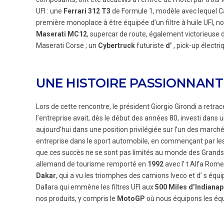
UFI : une
Ferrari 312 T3
de Formule 1, modèle avec lequel C
première monoplace à être équipée d’un filtre à huile UFI, n
Maserati MC12
, supercar de route, également victorieuse d
Maserati Corse ; un
Cybertruck
futuriste
d’
, pick-up électri
UNE HISTOIRE PASSIONNANT
Lors de cette rencontre, le président Giorgio Girondi a retracé 
l’entreprise avait, dès le début des années 80, investi dans u
aujourd’hui dans une position privilégiée sur l’un des march
entreprise dans le sport automobile, en commençant par les
que ces succès ne se sont pas limités au monde des Grands 
allemand de tourisme remporté en
1992
avec l’ t Alfa Rome
Dakar
, qui a vu les triomphes des camions Iveco et d’ s équi
Dallara qui emmène les filtres UFI aux
500 Miles d’Indianap
nos produits, y compris le
MotoGP
où nous équipons les équ