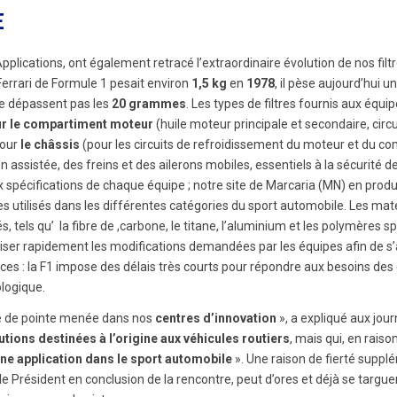
E
 Applications, ont également retracé l’extraordinaire évolution de nos filt
 Ferrari de Formule 1 pesait environ
1,5 kg
en
1978
, il pèse aujourd’hui u
ne dépassent pas les
20 grammes
. Les types de filtres fournis aux équi
our le compartiment moteur
(huile moteur principale et secondaire, circu
pour
le châssis
(pour les circuits de refroidissement du moteur et du c
on assistée, des freins et des ailerons mobiles, essentiels à la sécurité de
 spécifications de chaque équipe ; notre site de Marcaria (MN) en produ
res utilisés dans les différentes catégories du sport automobile. Les mat
, tels qu’ la fibre de ,carbone, le titane, l’aluminium et les polymères s
éaliser rapidement les modifications demandées par les équipes afin de s
es : la F1 impose des délais très courts pour répondre aux besoins des
logique.
che de pointe menée dans nos
centres d’innovation
», a expliqué aux jour
utions destinées à l’origine aux véhicules routiers
, mais qui, en raiso
une application dans le sport automobile
». Une raison de fierté suppl
 Président en conclusion de la rencontre, peut d’ores et déjà se targuer