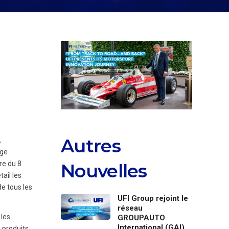
Autres
,
age
re du 8
Nouvelles
ail les
de tous les
UFI Group rejoint le
réseau
 les
GROUPAUTO
International (GAI)
s produits