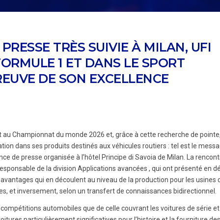
RESSE TRÈS SUIVIE À MILAN, UFI
ORMULE 1 ET DANS LE SPORT
EUVE DE SON EXCELLENCE
pant au Championnat du monde 2026 et, grâce à cette recherche de pointe
tion dans ses produits destinés aux véhicules routiers : tel est le mess
ence de presse organisée à l’hôtel Principe di Savoia de Milan. La rencont
responsable de la division Applications avancées , qui ont présenté en dét
s avantages qui en découlent au niveau de la production pour les usines 
s, et inversement, selon un transfert de connaissances bidirectionnel.
s compétitions automobiles que de celle couvrant les voitures de série et
voitures particulièrement significatives pour l’histoire et la fourniture de