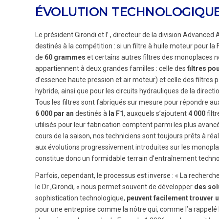
ÉVOLUTION TECHNOLOGIQU
Le président Girondi et l’ , directeur de la division Advanced
destinés à la compétition : si un filtre à huile moteur pour la
de
60 grammes
et certains autres filtres des monoplaces 
appartiennent à deux grandes familles : celle des
filtres p
d’essence haute pression et air moteur) et celle des filtres 
hybride, ainsi que pour les circuits hydrauliques de la directi
Tous les filtres sont fabriqués sur mesure pour répondre aux
6 000 par an
destinés à
la F1
, auxquels s’ajoutent
4 000
filt
utilisés pour leur fabrication comptent parmi les plus avancés
cours de la saison, nos techniciens sont toujours prêts à r
aux évolutions progressivement introduites sur les monoplac
constitue donc un formidable terrain d’entraînement techno
Parfois, cependant, le processus est inverse : « La recher
le Dr ,Girondi, « nous permet souvent de développer
des sol
sophistication technologique,
peuvent facilement trouver 
pour une entreprise comme la nôtre qui, comme l’a rappelé le