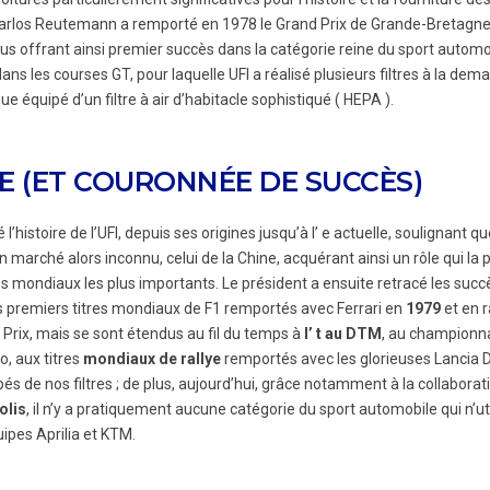
arlos Reutemann a remporté en 1978 le Grand Prix de Grande-Bretagne,
ous offrant ainsi premier succès dans la catégorie reine du sport automo
ans les courses GT, pour laquelle UFI a réalisé plusieurs filtres à la de
que équipé d’un filtre à air d’habitacle sophistiqué ( HEPA ).
E (ET COURONNÉE DE SUCCÈS)
l’histoire de l’UFI, depuis ses origines jusqu’à l’ e actuelle, soulignant q
n marché alors inconnu, celui de la Chine, acquérant ainsi un rôle qui la 
és mondiaux les plus importants. Le président a ensuite retracé les succ
 premiers titres mondiaux de F1 remportés avec Ferrari en
1979
et en 
Prix, mais se sont étendus au fil du temps à
l’ t au DTM
, au championn
o, aux titres
mondiaux de rallye
remportés avec les glorieuses Lancia D
pés de nos filtres ; de plus, aujourd’hui, grâce notamment à la collabora
olis
, il n’y a pratiquement aucune catégorie du sport automobile qui n’ut
ipes Aprilia et KTM.