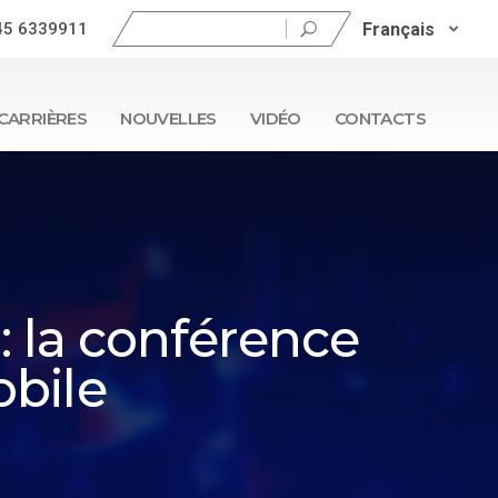
Rechercher :
Français
45 6339911
CARRIÈRES
NOUVELLES
VIDÉO
CONTACTS
» : la conférence
obile