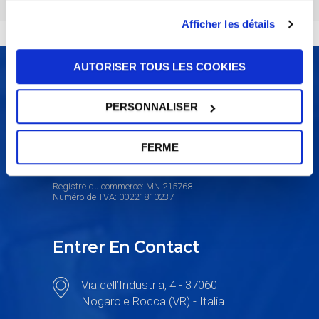
Afficher les détails
AUTORISER TOUS LES COOKIES
UFI Filters
PERSONNALISER
Siège social: Via Europa, 26 - 46047
FERME
Porto Mantovano (MN) - Italia
Registre du commerce: MN 215768
Numéro de TVA: 00221810237
Entrer En Contact
Via dell’Industria, 4 - 37060
Nogarole Rocca (VR) - Italia