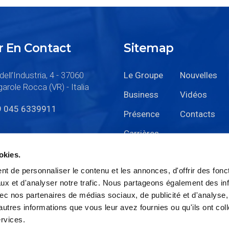
r En Contact
Sitemap
dell’Industria, 4 - 37060
Le Groupe
Nouvelles
arole Rocca (VR) - Italia
Business
Vidéos
9 045 6339911
Présence
Contacts
Carrières
okies.
t de personnaliser le contenu et les annonces, d'offrir des fonct
ux et d'analyser notre trafic. Nous partageons également des in
 avec nos partenaires de médias sociaux, de publicité et d'analyse
autres informations que vous leur avez fournies ou qu'ils ont col
ervices.