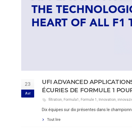
UFI ADVANCED APPLICATION
23
ÉCURIES DE FORMULE 1 POUR
Avr
filtration
,
Formula1
,
Formule 1
,
Innovation
,
innovaz
Dix équipes sur dix présentes dans le championnat
Tout lire