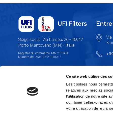
UFI Filters
Entre
Via 
Siège social: Via Europa, 26 - 46047
Nog
Porto Mantovano (MN) - Italia
Registre du commerce: MN 215768
+3
Numéro de TVA: 00221810237
Ce site web utilise des co
Les cookies nous permetten
relatives aux médias socia
l'utilisation de notre site
combiner celles-ci avec d'
votre utilisation de leurs s