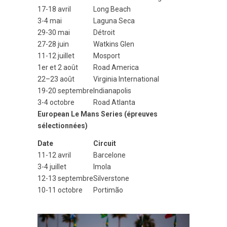
17-18 avril
Long Beach
3-4 mai
Laguna Seca
29-30 mai
Détroit
27-28 juin
Watkins Glen
11-12 juillet
Mosport
1er et 2 août
Road America
22–23 août
Virginia International
19-20 septembre
Indianapolis
3-4 octobre
Road Atlanta
European Le Mans Series (épreuves
sélectionnées)
Date
Circuit
11-12 avril
Barcelone
3-4 juillet
Imola
12-13 septembre
Silverstone
10-11 octobre
Portimão