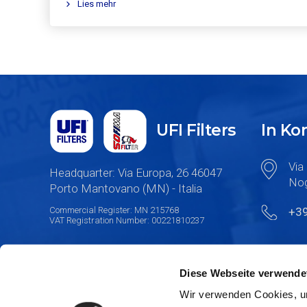
Lies mehr
UFI Filters
In K
Via 
Headquarter: Via Europa, 26 46047
Nog
Porto Mantovano (MN) - Italia
Commercial Register: MN 215768
+3
VAT Registration Number: 00221810237
Diese Webseite verwende
Wir verwenden Cookies, um