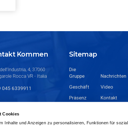
ontakt Kommen
Sitemap
dell’Industria, 4, 37060
Die
arole Rocca VR - Italia
Gruppe
Nachrichten
Geschäft
Video
9 045 6339911
Präsenz
Kontakt
Karriere
t Cookies
 Inhalte und Anzeigen zu personalisieren, Funktionen für sozia