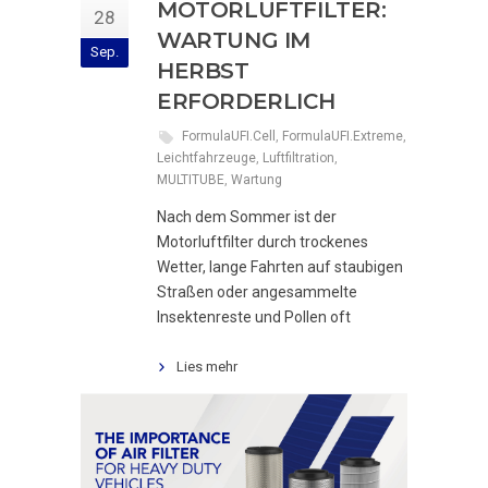
MOTORLUFTFILTER:
28
WARTUNG IM
Sep.
HERBST
ERFORDERLICH
FormulaUFI.Cell
,
FormulaUFI.Extreme
,
Leichtfahrzeuge
,
Luftfiltration
,
MULTITUBE
,
Wartung
Nach dem Sommer ist der
Motorluftfilter durch trockenes
Wetter, lange Fahrten auf staubigen
Straßen oder angesammelte
Insektenreste und Pollen oft
Lies mehr