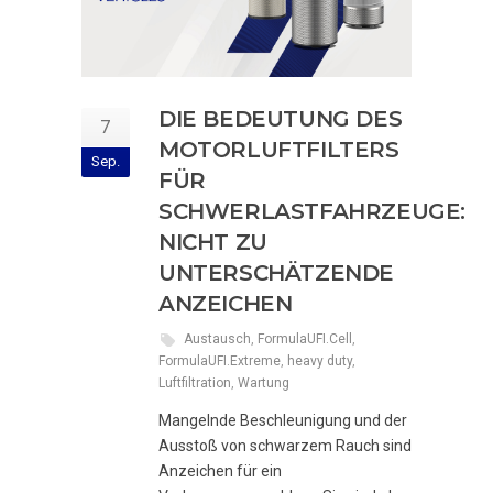
DIE BEDEUTUNG DES
7
MOTORLUFTFILTERS
Sep.
FÜR
SCHWERLASTFAHRZEUGE:
NICHT ZU
UNTERSCHÄTZENDE
ANZEICHEN
Austausch
,
FormulaUFI.Cell
,
FormulaUFI.Extreme
,
heavy duty
,
Luftfiltration
,
Wartung
Mangelnde Beschleunigung und der
Ausstoß von schwarzem Rauch sind
Anzeichen für ein