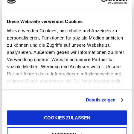
International (GAI) gelistet
7. Juli 2026
Diese Webseite verwendet Cookies
Wir verwenden Cookies, um Inhalte und Anzeigen zu
personalisieren, Funktionen für soziale Medien anbieten
zu können und die Zugriffe auf unsere Website zu
analysieren. Außerdem geben wir Informationen zu Ihrer
Verwendung unserer Website an unsere Partner für
soziale Medien, Werbung und Analysen weiter. Unsere
UFI verlängert die Partnerschaft mit John
Partner führen diese Informationen möglicherweise mit
Newell für die Goodyear FIA European
weiteren Daten zusammen, die Sie ihnen bereitgestellt
Truck Racing Championship 2026
haben oder die sie im Rahmen Ihrer Nutzung der Dienste
22. Juni 2026
gesammelt haben.
Details zeigen
COOKIES ZULASSEN