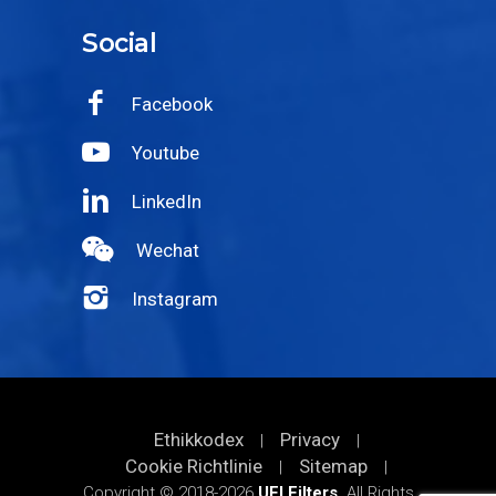
Social
Facebook
Youtube
LinkedIn
Wechat
Instagram
Ethikkodex
Privacy
|
|
Cookie Richtlinie
Sitemap
|
|
Copyright © 2018-2026
UFI Filters
. All Rights