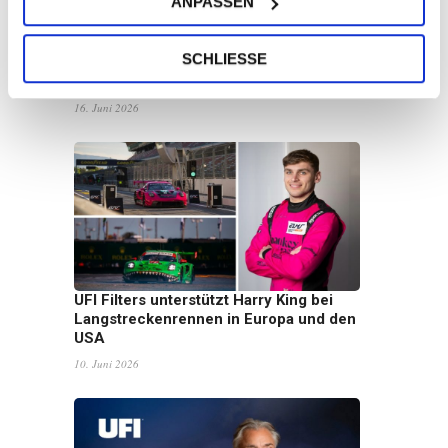
ANPASSEN
Die UFI-Gruppe veröffentlicht ihren
SCHLIESSE
Nachhaltigkeitsbericht 2025: Wachstum
mit Weitblick
16. Juni 2026
UFI Filters unterstützt Harry King bei
Langstreckenrennen in Europa und den
USA
10. Juni 2026