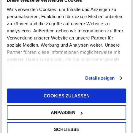
Diese Webseite verwendet Cookies
Wir verwenden Cookies, um Inhalte und Anzeigen zu
personalisieren, Funktionen für soziale Medien anbieten
zu können und die Zugriffe auf unsere Website zu
analysieren. Außerdem geben wir Informationen zu Ihrer
Verwendung unserer Website an unsere Partner für
soziale Medien, Werbung und Analysen weiter. Unsere
UFI Filters unterstützt Harry King bei
Partner führen diese Informationen möglicherweise mit
Langstreckenrennen in Europa und den
USA
weiteren Daten zusammen, die Sie ihnen bereitgestellt
10. Juni 2026
haben oder die sie im Rahmen Ihrer Nutzung der Dienste
gesammelt haben.
Details zeigen
COOKIES ZULASSEN
ANPASSEN
Unser Präsident Giorgio Girondi wurde
vom Präsidenten der Italienischen
SCHLIESSE