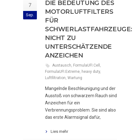
DIE BEDEUTUNG DES
7
MOTORLUFTFILTERS
Sep.
FÜR
SCHWERLASTFAHRZEUGE:
NICHT ZU
UNTERSCHÄTZENDE
ANZEICHEN
Austausch
,
FormulaUFI.Cell
,
FormulaUFI.Extreme
,
heavy duty
,
Luftfiltration
,
Wartung
Mangelnde Beschleunigung und der
Ausstoß von schwarzem Rauch sind
Anzeichen für ein
Verbrennungsproblem. Sie sind also
das erste Alarmsignal dafür,
Lies mehr