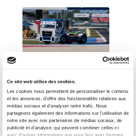
UFI renouvelle son partenariat avec John
Newell pour le Goodyear FIA European
Truck Racing Championship 2026
22 juin 2026
Ce site web utilise des cookies.
Les cookies nous permettent de personnaliser le contenu
et les annonces, d'offrir des fonctionnalités relatives aux
médias sociaux et d'analyser notre trafic. Nous
partageons également des informations sur l'utilisation de
notre site avec nos partenaires de médias sociaux, de
publicité et d'analyse, qui peuvent combiner celles-ci
Le Groupe UFI publie son Rapport de
avec d'autres informations que vous leur avez fournies