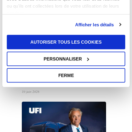
Développement Durable 2025 : une
ou qu'ils ont collectées lors de votre utilisation de leurs
croissance tournée vers l’avenir
services.
16 juin 2026
Afficher les détails
AUTORISER TOUS LES COOKIES
PERSONNALISER
UFI Filters soutient Harry King dans les
FERME
courses d’endurance internationales en
Europe et aux États-Unis
10 juin 2026