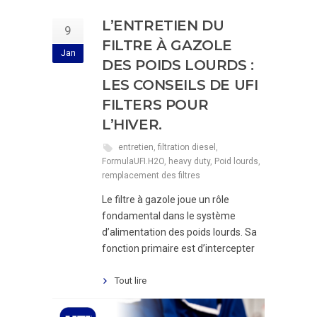
L’ENTRETIEN DU
9
FILTRE À GAZOLE
Jan
DES POIDS LOURDS :
LES CONSEILS DE UFI
FILTERS POUR
L’HIVER.
entretien
,
filtration diesel
,
FormulaUFI.H2O
,
heavy duty
,
Poid lourds
,
remplacement des filtres
Le filtre à gazole joue un rôle
fondamental dans le système
d’alimentation des poids lourds. Sa
fonction primaire est d’intercepter
Tout lire