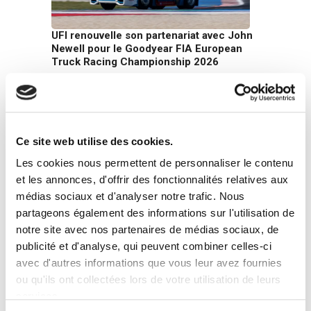
UFI renouvelle son partenariat avec John
Newell pour le Goodyear FIA European
Truck Racing Championship 2026
22 juin 2026
Ce site web utilise des cookies.
Les cookies nous permettent de personnaliser le contenu
et les annonces, d'offrir des fonctionnalités relatives aux
médias sociaux et d'analyser notre trafic. Nous
partageons également des informations sur l'utilisation de
Le Groupe UFI publie son Rapport de
Développement Durable 2025 : une
notre site avec nos partenaires de médias sociaux, de
croissance tournée vers l’avenir
publicité et d'analyse, qui peuvent combiner celles-ci
16 juin 2026
avec d'autres informations que vous leur avez fournies
ou qu'ils ont collectées lors de votre utilisation de leurs
services.