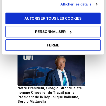
Afficher les détails
AUTORISER TOUS LES COOKIES
UFI Filters soutient Harry King dans les
PERSONNALISER
courses d’endurance internationales en
Europe et aux États-Unis
10 juin 2026
FERME
Notre Président, Giorgio Girondi, a été
nommé Chevalier du Travail par le
Président de la République italienne,
Sergio Mattarella