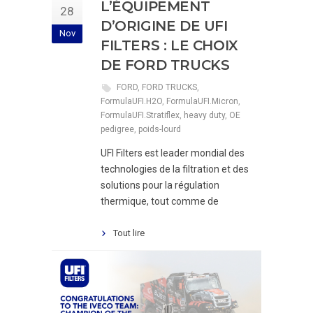
L’ÉQUIPEMENT
28
D’ORIGINE DE UFI
Nov
FILTERS : LE CHOIX
DE FORD TRUCKS
FORD
,
FORD TRUCKS
,
FormulaUFI.H2O
,
FormulaUFI.Micron
,
FormulaUFI.Stratiflex
,
heavy duty
,
OE
pedigree
,
poids-lourd
UFI Filters est leader mondial des
technologies de la filtration et des
solutions pour la régulation
thermique, tout comme de
Tout lire