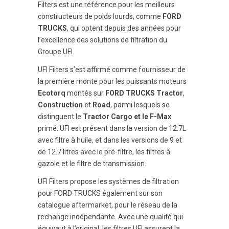
Filters est une référence pour les meilleurs
constructeurs de poids lourds, comme
FORD
TRUCKS
, qui optent depuis des années pour
l’excellence des solutions de filtration du
Groupe UFI.
UFI Filters s’est affirmé comme fournisseur de
la première monte pour les puissants moteurs
Ecotorq
montés sur
FORD TRUCKS Tractor
,
Construction
et
Road
, parmi lesquels se
distinguent le
Tractor Cargo et le F-Max
primé. UFI est présent dans la version de 12.7L
avec filtre à huile, et dans les versions de 9 et
de 12.7 litres avec le pré-filtre, les filtres à
gazole et le filtre de transmission.
UFI Filters propose les systèmes de filtration
pour FORD TRUCKS également sur son
catalogue aftermarket, pour le réseau de la
rechange indépendante. Avec une qualité qui
équivaut à l’original, les filtres UFI assurent la