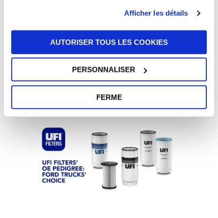
Duty, compte plus de 1 300 références pour les
Afficher les détails
applications routières et tout-terrain.
FORD
,
FORD TRUCKS
,
FormulaUFI.H2O
,
AUTORISER TOUS LES COOKIES
FormulaUFI.Micron
,
FormulaUFI.Stratiflex
,
heavy duty
,
OE pedigree
,
poids-lourd
PERSONNALISER
FERME