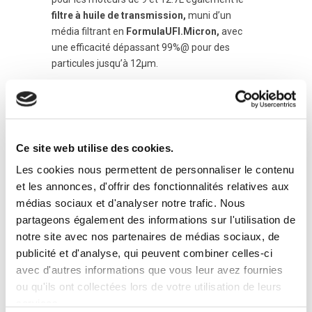
filtre à huile de transmission,
muni d’un
média filtrant en
FormulaUFI.Micron,
avec
une efficacité dépassant 99%@ pour des
particules jusqu’à 12µm.
Ce site web utilise des cookies.
Les cookies nous permettent de personnaliser le contenu
et les annonces, d'offrir des fonctionnalités relatives aux
médias sociaux et d'analyser notre trafic. Nous
partageons également des informations sur l'utilisation de
notre site avec nos partenaires de médias sociaux, de
Le savoir-faire acquis dans le portefeuille des
publicité et d'analyse, qui peuvent combiner celles-ci
équipementiers, permet d’avoir une vaste offre
avec d'autres informations que vous leur avez fournies
pour le marché secondaire, garantissant
ou qu'ils ont collectées lors de votre utilisation de leurs
toujours la plus haute qualité du produit original.
services.
Jusqu’à aujourd’hui le catalogue UFI Heavy