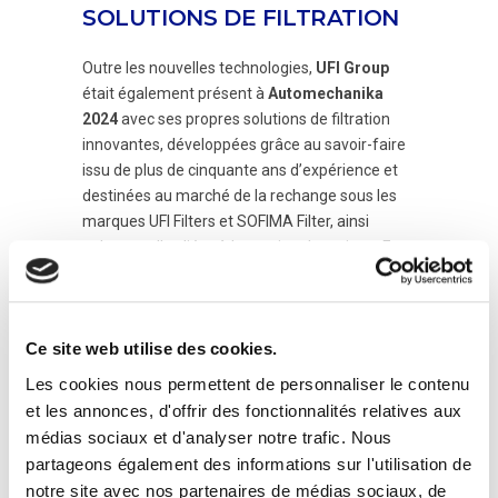
SOLUTIONS DE FILTRATION
Outre les nouvelles technologies,
UFI Group
était également présent à
Automechanika
2024
avec ses propres solutions de filtration
innovantes, développées grâce au savoir-faire
issu de plus de cinquante ans d’expérience et
destinées au marché de la rechange sous les
marques UFI Filters et SOFIMA Filter, ainsi
qu’avec celles liées à la gestion thermique. En
effet, le Groupe bénéficie d’un « pedigree OE »
reconnu par 95% des marques automobiles
existantes et par des constructeurs de camions
Ce site web utilise des cookies.
représentant 50% de la production mondiale.
Les cookies nous permettent de personnaliser le contenu
Au cours de l’événement, des ateliers ont été
et les annonces, d'offrir des fonctionnalités relatives aux
organisés en relation avec les laboratoires UFI
médias sociaux et d'analyser notre trafic. Nous
de Nogarole Rocca (VR) et les Centres
partageons également des informations sur l'utilisation de
d’innovation, au cours desquels les activités de
notre site avec nos partenaires de médias sociaux, de
ces entreprises ont été retransmises en direct