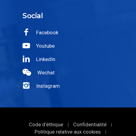
Facebook
Youtube
LinkedIn
Wechat
Instagram
Code d’éthique
Confidentialité
|
|
Politique relative aux cookies
|
Sitemap
|
Copyright © 2018-2026
UFI Filters
. All Rights