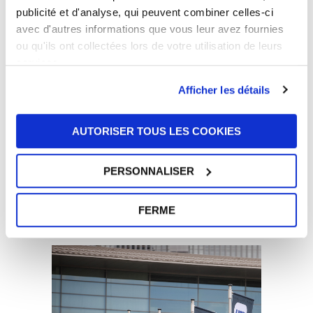
sur grand écran. Grâce à la diffusion en direct,
publicité et d'analyse, qui peuvent combiner celles-ci
les participants ont eu l’occasion de voir
avec d'autres informations que vous leur avez fournies
comment les filtres à air et les systèmes de
ou qu'ils ont collectées lors de votre utilisation de leurs
gestion thermique de l’UFI sont testés, de poser
services.
des questions et d’interagir avec les techniciens
Afficher les détails
et les ingénieurs. Un dialogue direct et
immédiat s’est ainsi instauré, ce qui a rendu
l’expérience encore plus intéressante et
AUTORISER TOUS LES COOKIES
engageante.
Au salon
Automechanika Frankfurt 2024
,
UFI
PERSONNALISER
Group
a donc une fois de plus joué un rôle de
premier plan dans le domaine des technologies
FERME
de pointe.