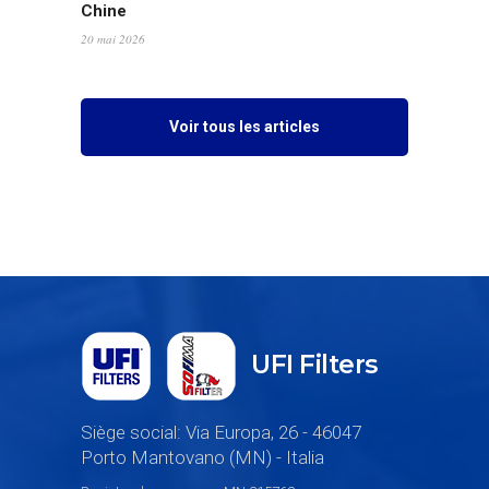
Voir tous les articles
UFI Filters
Siège social: Via Europa, 26 - 46047
Porto Mantovano (MN) - Italia
Registre du commerce: MN 215768
Numéro de TVA: 00221810237