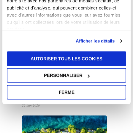
notre site avec nos partenaires de médias sociaux, de
publicité et d'analyse, qui peuvent combiner celles-ci
avec d'autres informations que vous leur avez fournies
UFI Group rejoint le réseau GROUPAUTO
International (GAI)
ou qu'ils ont collectées lors de votre utilisation de leurs
services.
7 juillet 2026
Afficher les détails
AUTORISER TOUS LES COOKIES
PERSONNALISER
UFI renouvelle son partenariat avec John
Newell pour le Goodyear FIA European
FERME
Truck Racing Championship 2026
22 juin 2026