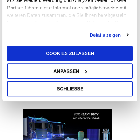
soziale Medien, Werbung und Analysen weiter. Unsere
Partner führen diese Informationen möglicherweise mit
weiteren Daten zusammen, die Sie ihnen bereitgestellt
haben oder die sie im Rahmen Ihrer Nutzung der Dienste
OE-ausgerüstete Wärmetauscher von UFI
gesammelt haben.
Filters für E-Motoren von Renault und
Details zeigen
Nissan
COOKIES ZULASSEN
ANPASSEN
SCHLIESSE
Die Bedeutung der Kraftstofffiltration