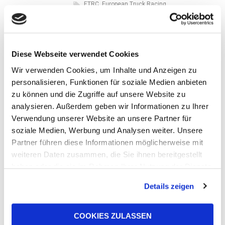
ETRC
,
European Truck Racing
Championship
,
John Newell
UFI Filters, ein führendes
Unternehmen in den Bereichen
Diese Webseite verwendet Cookies
Filtration und Thermomanagement
sowie in der Wasserstofffiltration,
Wir verwenden Cookies, um Inhalte und Anzeigen zu
wird zusammen mit dem britischen
personalisieren, Funktionen für soziale Medien anbieten
zu können und die Zugriffe auf unsere Website zu
Lies mehr
analysieren. Außerdem geben wir Informationen zu Ihrer
Verwendung unserer Website an unsere Partner für
Andere
soziale Medien, Werbung und Analysen weiter. Unsere
Partner führen diese Informationen möglicherweise mit
Neuigkeiten
weiteren Daten zusammen, die Sie ihnen bereitgestellt
haben oder die sie im Rahmen Ihrer Nutzung der Dienste
gesammelt haben.
Details zeigen
COOKIES ZULASSEN