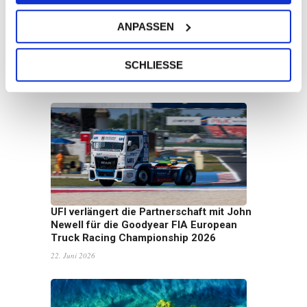
ANPASSEN
UFI Group wird bei GROUPAUTO
International (GAI) gelistet
SCHLIESSE
7. Juli 2026
UFI verlängert die Partnerschaft mit John
Newell für die Goodyear FIA European
Truck Racing Championship 2026
22. Juni 2026