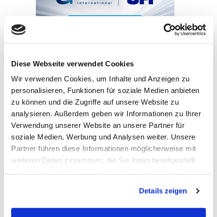
UFI Group wird bei GROUPAUTO
Diese Webseite verwendet Cookies
International (GAI) gelistet
Wir verwenden Cookies, um Inhalte und Anzeigen zu
7. Juli 2026
personalisieren, Funktionen für soziale Medien anbieten
zu können und die Zugriffe auf unsere Website zu
analysieren. Außerdem geben wir Informationen zu Ihrer
Verwendung unserer Website an unsere Partner für
soziale Medien, Werbung und Analysen weiter. Unsere
Partner führen diese Informationen möglicherweise mit
weiteren Daten zusammen, die Sie ihnen bereitgestellt
haben oder die sie im Rahmen Ihrer Nutzung der Dienste
UFI verlängert die Partnerschaft mit John
Newell für die Goodyear FIA European
gesammelt haben.
Truck Racing Championship 2026
Details zeigen
22. Juni 2026