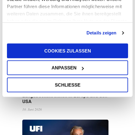
Partner führen diese Informationen möglicherweise mit
Die UFI-Gruppe veröffentlicht ihren
weiteren Daten zusammen, die Sie ihnen bereitgestellt
Nachhaltigkeitsbericht 2025: Wachstum
haben oder die sie im Rahmen Ihrer Nutzung der Dienste
mit Weitblick
gesammelt haben.
16. Juni 2026
Details zeigen
COOKIES ZULASSEN
ANPASSEN
SCHLIESSE
UFI Filters unterstützt Harry King bei
Langstreckenrennen in Europa und den
USA
10. Juni 2026