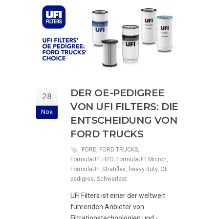
DER OE-PEDIGREE
28
VON UFI FILTERS: DIE
Nov.
ENTSCHEIDUNG VON
FORD TRUCKS
FORD
,
FORD TRUCKS
,
FormulaUFI.H2O
,
FormulaUFI.Micron
,
FormulaUFI.Stratiflex
,
heavy duty
,
OE
pedigree
,
Schwerlast
UFI Filters ist einer der weltweit
führenden Anbieter von
Filtrationstechnologien und -