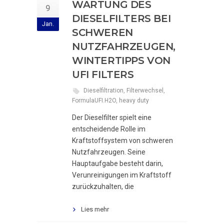
WARTUNG DES
9
DIESELFILTERS BEI
Jan.
SCHWEREN
NUTZFAHRZEUGEN,
WINTERTIPPS VON
UFI FILTERS
Dieselfiltration
,
Filterwechsel
,
FormulaUFI.H2O
,
heavy duty
Der Dieselfilter spielt eine
entscheidende Rolle im
Kraftstoffsystem von schweren
Nutzfahrzeugen. Seine
Hauptaufgabe besteht darin,
Verunreinigungen im Kraftstoff
zurückzuhalten, die
Lies mehr