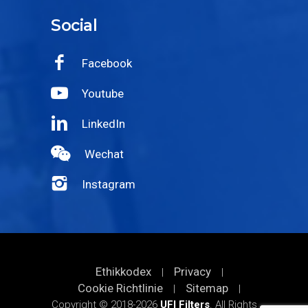
Social
Facebook
Youtube
LinkedIn
Wechat
Instagram
Ethikkodex
Privacy
|
|
Cookie Richtlinie
Sitemap
|
|
Copyright © 2018-2026
UFI Filters
. All Rights