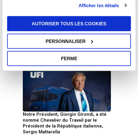
Afficher les détails
AUTORISER TOUS LES COOKIES
UFI Filters soutient Harry King dans les
courses d’endurance internationales en
PERSONNALISER
Europe et aux États-Unis
10 juin 2026
FERME
Notre Président, Giorgio Girondi, a été
nommé Chevalier du Travail par le
Président de la République italienne,
Sergio Mattarella