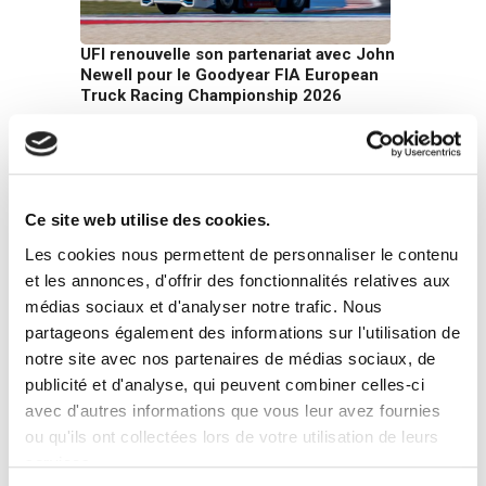
UFI renouvelle son partenariat avec John
Newell pour le Goodyear FIA European
Truck Racing Championship 2026
22 juin 2026
Ce site web utilise des cookies.
Les cookies nous permettent de personnaliser le contenu
et les annonces, d'offrir des fonctionnalités relatives aux
médias sociaux et d'analyser notre trafic. Nous
Le Groupe UFI publie son Rapport de
partageons également des informations sur l'utilisation de
Développement Durable 2025 : une
notre site avec nos partenaires de médias sociaux, de
croissance tournée vers l’avenir
publicité et d'analyse, qui peuvent combiner celles-ci
16 juin 2026
avec d'autres informations que vous leur avez fournies
ou qu'ils ont collectées lors de votre utilisation de leurs
services.