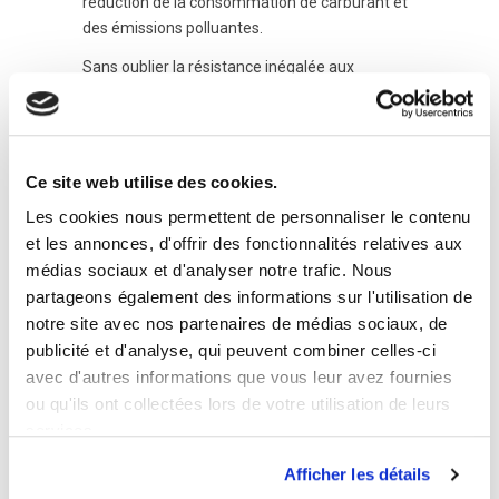
réduction de la consommation de carburant et
des émissions polluantes.
Sans oublier la résistance inégalée aux
flammes, UFI MULTITUBE a passé avec succès
le test DIN53438 – norme ISO – qui détermine
le degré de combustion des matériaux
commerciaux, recevant ainsi la classification
Ce site web utilise des cookies.
F1, la plus élevée possible.
Les cookies nous permettent de personnaliser le contenu
et les annonces, d'offrir des fonctionnalités relatives aux
médias sociaux et d'analyser notre trafic. Nous
partageons également des informations sur l'utilisation de
notre site avec nos partenaires de médias sociaux, de
publicité et d'analyse, qui peuvent combiner celles-ci
avec d'autres informations que vous leur avez fournies
ou qu'ils ont collectées lors de votre utilisation de leurs
services.
Afficher les détails
Alfa Romeo
,
Alfa Romeo Stradale
,