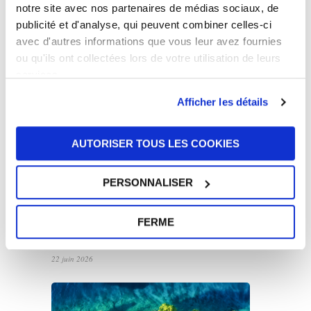
notre site avec nos partenaires de médias sociaux, de
UFI Group rejoint le réseau GROUPAUTO
publicité et d'analyse, qui peuvent combiner celles-ci
International (GAI)
avec d'autres informations que vous leur avez fournies
7 juillet 2026
ou qu'ils ont collectées lors de votre utilisation de leurs
services.
Afficher les détails
AUTORISER TOUS LES COOKIES
PERSONNALISER
UFI renouvelle son partenariat avec John
Newell pour le Goodyear FIA European
Truck Racing Championship 2026
FERME
22 juin 2026