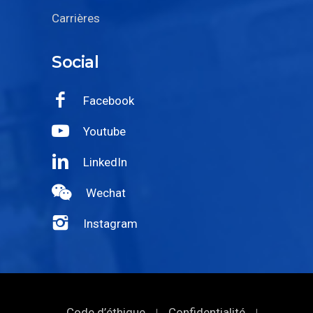
Social
Facebook
Youtube
LinkedIn
Wechat
Instagram
Code d’éthique
Confidentialité
|
|
Politique relative aux cookies
|