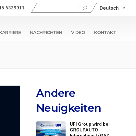
Suchen
Deutsch
45 6339911
nach:
KARRIERE
NACHRICHTEN
VIDEO
KONTAKT
Andere
Neuigkeiten
UFI Group wird bei
GROUPAUTO
International (GAI)