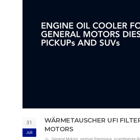
WÄRMETAUSCHER UFI FILTER
31
MOTORS
Juli
General Motors
,
gestion thermique
,
scambiatore di