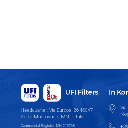
UFI Filters
In K
Via 
Headquarter: Via Europa, 26 46047
Nog
Porto Mantovano (MN) - Italia
Commercial Register: MN 215768
+3