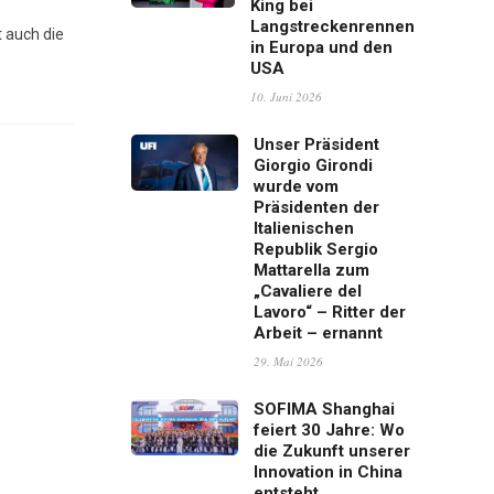
King bei
Langstreckenrennen
t auch die
in Europa und den
USA
10. Juni 2026
Unser Präsident
Giorgio Girondi
wurde vom
Präsidenten der
Italienischen
Republik Sergio
Mattarella zum
„Cavaliere del
Lavoro“ – Ritter der
Arbeit – ernannt
29. Mai 2026
SOFIMA Shanghai
feiert 30 Jahre: Wo
die Zukunft unserer
Innovation in China
entsteht