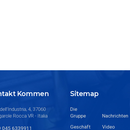
ontakt Kommen
Sitemap
dell’Industria, 4, 37060
Die
arole Rocca VR - Italia
Gruppe
Nachrichten
Geschäft
Video
9 045 6339911