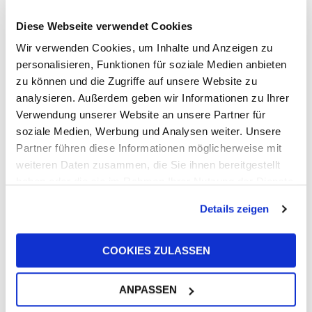
mit Weitblick
Diese Webseite verwendet Cookies
16. Juni 2026
Wir verwenden Cookies, um Inhalte und Anzeigen zu
personalisieren, Funktionen für soziale Medien anbieten
zu können und die Zugriffe auf unsere Website zu
analysieren. Außerdem geben wir Informationen zu Ihrer
Verwendung unserer Website an unsere Partner für
soziale Medien, Werbung und Analysen weiter. Unsere
Partner führen diese Informationen möglicherweise mit
UFI Filters unterstützt Harry King bei
weiteren Daten zusammen, die Sie ihnen bereitgestellt
Langstreckenrennen in Europa und den
haben oder die sie im Rahmen Ihrer Nutzung der Dienste
USA
gesammelt haben.
10. Juni 2026
Details zeigen
COOKIES ZULASSEN
ANPASSEN