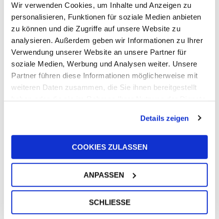
Wir verwenden Cookies, um Inhalte und Anzeigen zu
personalisieren, Funktionen für soziale Medien anbieten
zu können und die Zugriffe auf unsere Website zu
analysieren. Außerdem geben wir Informationen zu Ihrer
Verwendung unserer Website an unsere Partner für
UFI Filters unterstützt Harry King bei
soziale Medien, Werbung und Analysen weiter. Unsere
Langstreckenrennen in Europa und den
USA
Partner führen diese Informationen möglicherweise mit
weiteren Daten zusammen, die Sie ihnen bereitgestellt
10. Juni 2026
haben oder die sie im Rahmen Ihrer Nutzung der Dienste
gesammelt haben.
Details zeigen
COOKIES ZULASSEN
ANPASSEN
Unser Präsident Giorgio Girondi wurde
vom Präsidenten der Italienischen
Republik Sergio Mattarella zum „Cavaliere
SCHLIESSE
del Lavoro“ – Ritter der Arbeit – ernannt