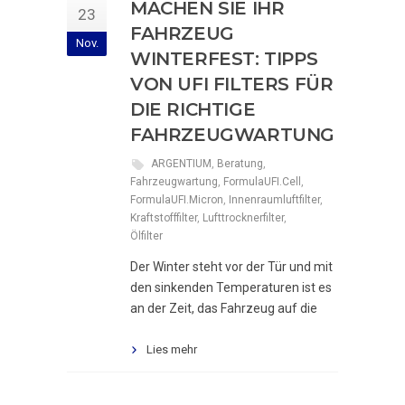
MACHEN SIE IHR
23
FAHRZEUG
Nov.
WINTERFEST: TIPPS
VON UFI FILTERS FÜR
DIE RICHTIGE
FAHRZEUGWARTUNG
ARGENTIUM
,
Beratung
,
Fahrzeugwartung
,
FormulaUFI.Cell
,
FormulaUFI.Micron
,
Innenraumluftfilter
,
Kraftstofffilter
,
Lufttrocknerfilter
,
Ölfilter
Der Winter steht vor der Tür und mit
den sinkenden Temperaturen ist es
an der Zeit, das Fahrzeug auf die
Lies mehr