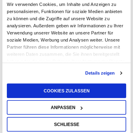
Wir verwenden Cookies, um Inhalte und Anzeigen zu
personalisieren, Funktionen für soziale Medien anbieten
zu können und die Zugriffe auf unsere Website zu
analysieren. Außerdem geben wir Informationen zu Ihrer
Verwendung unserer Website an unsere Partner für
UFI Filters unterstützt Harry King bei
soziale Medien, Werbung und Analysen weiter. Unsere
Langstreckenrennen in Europa und den
Partner führen diese Informationen möglicherweise mit
USA
weiteren Daten zusammen, die Sie ihnen bereitgestellt
10. Juni 2026
haben oder die sie im Rahmen Ihrer Nutzung der Dienste
gesammelt haben.
Details zeigen
COOKIES ZULASSEN
ANPASSEN
Unser Präsident Giorgio Girondi wurde
vom Präsidenten der Italienischen
Republik Sergio Mattarella zum „Cavaliere
SCHLIESSE
del Lavoro“ – Ritter der Arbeit – ernannt