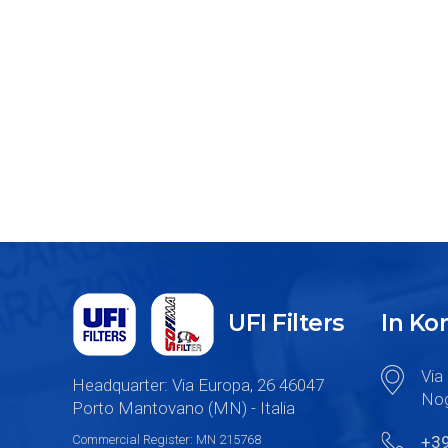
UFI Filters
In K
Via 
Headquarter: Via Europa, 26 46047
Nog
Porto Mantovano (MN) - Italia
Commercial Register: MN 215768
+3