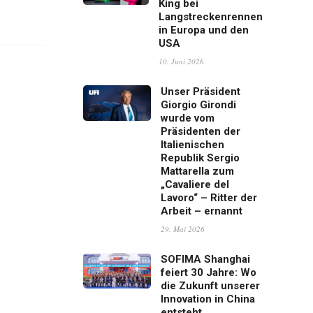
King bei
Langstreckenrennen
in Europa und den
USA
10. Juni 2026
Unser Präsident
Giorgio Girondi
wurde vom
Präsidenten der
Italienischen
Republik Sergio
Mattarella zum
„Cavaliere del
Lavoro“ – Ritter der
Arbeit – ernannt
29. Mai 2026
SOFIMA Shanghai
feiert 30 Jahre: Wo
die Zukunft unserer
Innovation in China
entsteht