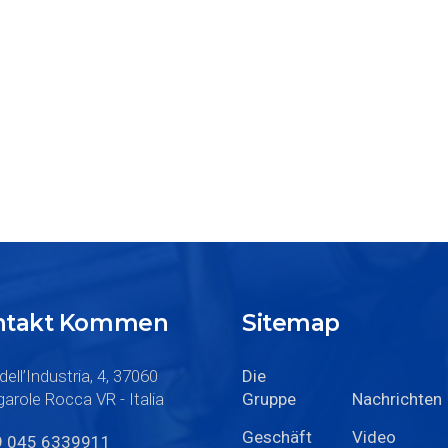
ontakt Kommen
Sitemap
dell’Industria, 4, 37060
Die
arole Rocca VR - Italia
Gruppe
Nachrichten
Geschäft
Video
9 045 6339911