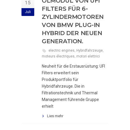
ÖLMODUL VON UFI
15
FILTERS FÜR 6-
Juli
ZYLINDERMOTOREN
VON BMW PLUG-IN
HYBRID DER NEUEN
GENERATION.
electric engines
,
Hybridfahrzeuge
,
moteurs électriques
,
motori elettrici
Neuheit für die Erstausrüstung: UFI
Filters erweitert sein
Produktportfolio für
Hybridfahrzeuge. Die in
Filtrationstechnik und Thermal
Management führende Gruppe
erhielt
Lies mehr