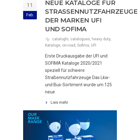
NEUE KATALOGE FÜR
11
STRASSENNUTZFAHRZEUGE D
Feb.
ER MARKEN UFI U
ND SOFIMA
cataloghi
,
catalogues
,
heavy duty
,
Kataloge
,
on-road
,
Sofima
,
UFI
Erste Druckausgabe der UFI und
SOFIMA Kataloge 2020/2021
speziell für schwere
Straßennutzfahrzeuge Das Lkw-
und Bus-Sortiment wurde um 125
neue
Lies mehr