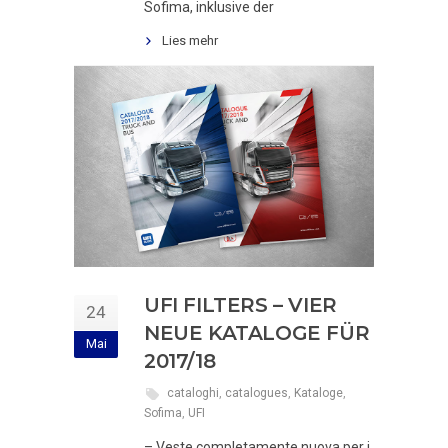
Sofima, inklusive der
Lies mehr
UFI FILTERS – VIER
24
NEUE KATALOGE FÜR
Mai
2017/18
cataloghi
,
catalogues
,
Kataloge
,
Sofima
,
UFI
– Veste completamente nuova per i