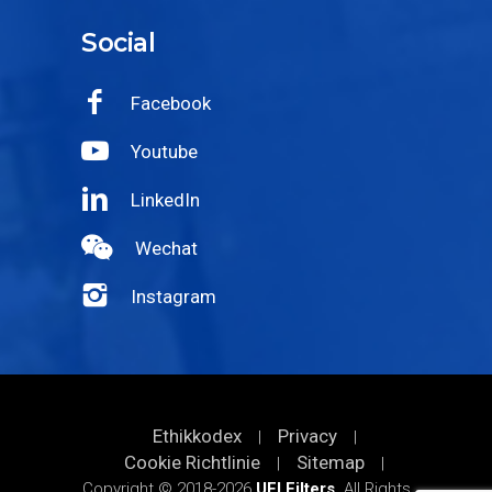
Social
Facebook
Youtube
LinkedIn
Wechat
Instagram
Ethikkodex
Privacy
|
|
Cookie Richtlinie
Sitemap
|
|
Copyright © 2018-2026
UFI Filters
. All Rights