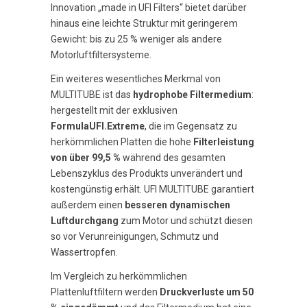
Innovation „made in UFI Filters“ bietet darüber
hinaus eine leichte Struktur mit geringerem
Gewicht: bis zu 25 % weniger als andere
Motorluftfiltersysteme.
Ein weiteres wesentliches Merkmal von
MULTITUBE ist das
hydrophobe Filtermedium
:
hergestellt mit der exklusiven
FormulaUFI.Extreme
, die im Gegensatz zu
herkömmlichen Platten die hohe
Filterleistung
von über 99,5 %
während des gesamten
Lebenszyklus des Produkts unverändert und
kostengünstig erhält. UFI MULTITUBE garantiert
außerdem einen
besseren dynamischen
Luftdurchgang
zum Motor und schützt diesen
so vor Verunreinigungen, Schmutz und
Wassertropfen.
Im Vergleich zu herkömmlichen
Plattenluftfiltern werden
Druckverluste um 50