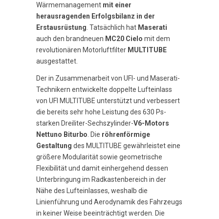
Wärmemanagement
mit einer
herausragenden Erfolgsbilanz in der
Erstausrüstung
. Tatsächlich hat
Maserati
auch den brandneuen
MC20 Cielo
mit dem
revolutionären Motorluftfilter
MULTITUBE
ausgestattet.
Der in Zusammenarbeit von UFI- und Maserati-
Technikern entwickelte doppelte Lufteinlass
von UFI MULTITUBE unterstützt und verbessert
die bereits sehr hohe Leistung des 630 Ps-
starken Dreiliter-Sechszylinder-
V6-Motors
Nettuno Biturbo
. Die
röhrenförmige
Gestaltung
des MULTITUBE gewährleistet eine
größere Modularität sowie geometrische
Flexibilität und damit einhergehend dessen
Unterbringung im Radkastenbereich in der
Nähe des Lufteinlasses, weshalb die
Linienführung und Aerodynamik des Fahrzeugs
in keiner Weise beeinträchtigt werden. Die