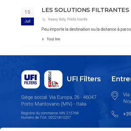
LES SOLUTIONS FILTRANTES 
15
heavy duty
,
Poids lourds
Juil
Peu importe la destination ou la distance à par
Tout lire
UFI Filters
Entre
Via 
Siège social: Via Europa, 26 - 46047
Nog
Porto Mantovano (MN) - Italia
Registre du commerce: MN 215768
+3
Numéro de TVA: 00221810237