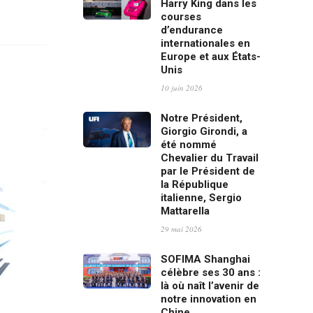
Harry King dans les
courses
d’endurance
internationales en
Europe et aux États-
Unis
10 juin 2026
Notre Président,
Giorgio Girondi, a
été nommé
Chevalier du Travail
par le Président de
la République
italienne, Sergio
Mattarella
29 mai 2026
SOFIMA Shanghai
célèbre ses 30 ans :
là où naît l’avenir de
notre innovation en
Chine