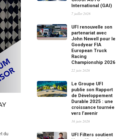
International (GAI)
7 juillet 2026
UFI renouvelle son
partenariat avec
John Newell pour le
Goodyear FIA
European Truck
Racing
Championship 2026
22 juin 2026
Le Groupe UFI
publie son Rapport
de Développement
Durable 2025 : une
AY
croissance tournée
vers l’avenir
16 juin 2026
et du
UFI Filters soutient