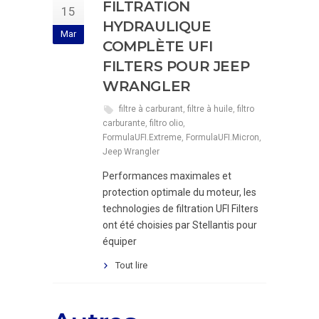
FILTRATION
15
HYDRAULIQUE
Mar
COMPLÈTE UFI
FILTERS POUR JEEP
WRANGLER
filtre à carburant
,
filtre à huile
,
filtro
carburante
,
filtro olio
,
FormulaUFI.Extreme
,
FormulaUFI.Micron
,
Jeep Wrangler
Performances maximales et
protection optimale du moteur, les
technologies de filtration UFI Filters
ont été choisies par Stellantis pour
équiper
Tout lire