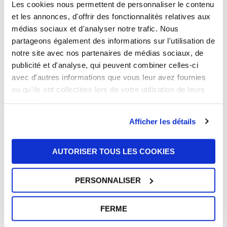
Les cookies nous permettent de personnaliser le contenu
et les annonces, d'offrir des fonctionnalités relatives aux
médias sociaux et d'analyser notre trafic. Nous
partageons également des informations sur l'utilisation de
notre site avec nos partenaires de médias sociaux, de
UFI Filters soutient Harry King dans les
publicité et d'analyse, qui peuvent combiner celles-ci
courses d’endurance internationales en
Europe et aux États-Unis
avec d'autres informations que vous leur avez fournies
10 juin 2026
ou qu'ils ont collectées lors de votre utilisation de leurs
services.
Afficher les détails
AUTORISER TOUS LES COOKIES
PERSONNALISER
Notre Président, Giorgio Girondi, a été
nommé Chevalier du Travail par le
Président de la République italienne,
FERME
Sergio Mattarella