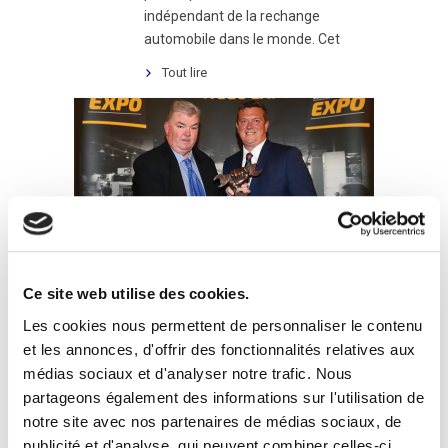
indépendant de la rechange
automobile dans le monde. Cet
Tout lire
UFI MULTITUBE EST
31
Ce site web utilise des cookies.
LAURÉAT DU PRIX DU
Les cookies nous permettent de personnaliser le contenu
Oct
SALON DE L’AUTO À
et les annonces, d'offrir des fonctionnalités relatives aux
DUBLIN
médias sociaux et d'analyser notre trafic. Nous
partageons également des informations sur l'utilisation de
automotive
,
Innovation award
,
UFI
notre site avec nos partenaires de médias sociaux, de
MULTITUBE
publicité et d'analyse, qui peuvent combiner celles-ci