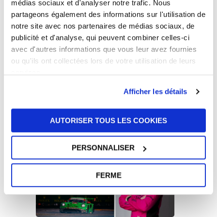
médias sociaux et d'analyser notre trafic. Nous
22 juin 2026
partageons également des informations sur l'utilisation de
notre site avec nos partenaires de médias sociaux, de
publicité et d'analyse, qui peuvent combiner celles-ci
avec d'autres informations que vous leur avez fournies
ou qu'ils ont collectées lors de votre utilisation de leurs
services.
Afficher les détails
Le Groupe UFI publie son Rapport de
Développement Durable 2025 : une
croissance tournée vers l’avenir
AUTORISER TOUS LES COOKIES
16 juin 2026
PERSONNALISER
FERME