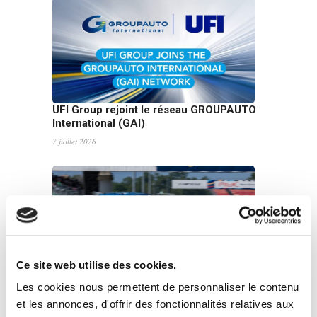
UFI Group rejoint le réseau GROUPAUTO
International (GAI)
7 juillet 2026
Ce site web utilise des cookies.
UFI renouvelle son partenariat avec John
Les cookies nous permettent de personnaliser le contenu
Newell pour le Goodyear FIA European
et les annonces, d'offrir des fonctionnalités relatives aux
Truck Racing Championship 2026