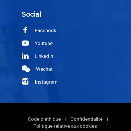
Social
Facebook
Youtube
LinkedIn
Wechat
Instagram
Code d’éthique
Confidentialité
|
|
Politique relative aux cookies
|