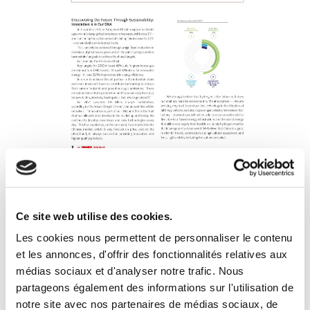
Automobile & Parts
,
entretien
,
NEV (new
energy vehicles)
,
Président UFI Filters
Ce site web utilise des cookies.
Giorgio Girondi
Les cookies nous permettent de personnaliser le contenu
et les annonces, d'offrir des fonctionnalités relatives aux
médias sociaux et d'analyser notre trafic. Nous
partageons également des informations sur l'utilisation de
notre site avec nos partenaires de médias sociaux, de